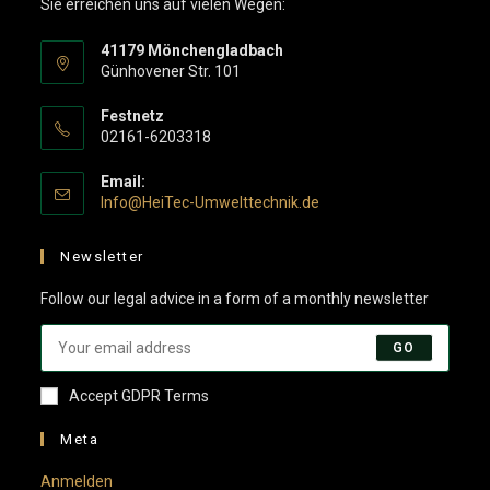
Sie erreichen uns auf vielen Wegen:
41179 Mönchengladbach
Günhovener Str. 101
Festnetz
02161-6203318
Email:
Opens
Info@HeiTec-Umwelttechnik.de
in
your
Newsletter
application
Follow our legal advice in a form of a monthly newsletter
GO
Accept GDPR Terms
Meta
Anmelden