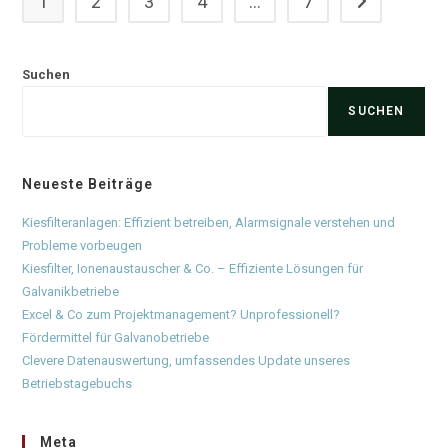
1
2
3
4
…
7
Zur nächsten 
Suchen
SUCHEN
Neueste Beiträge
Kiesfilteranlagen: Effizient betreiben, Alarmsignale verstehen und
Probleme vorbeugen
Kiesfilter, Ionenaustauscher & Co. – Effiziente Lösungen für
Galvanikbetriebe
Excel & Co zum Projektmanagement? Unprofessionell?
Fördermittel für Galvanobetriebe
Clevere Datenauswertung, umfassendes Update unseres
Betriebstagebuchs
Meta