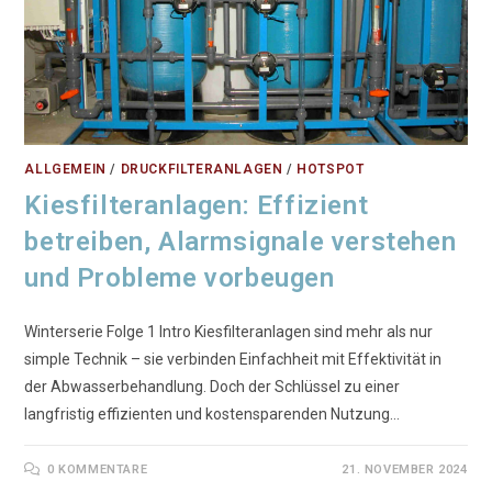
ALLGEMEIN
/
DRUCKFILTERANLAGEN
/
HOTSPOT
Kiesfilteranlagen: Effizient
betreiben, Alarmsignale verstehen
und Probleme vorbeugen
Winterserie Folge 1 Intro Kiesfilteranlagen sind mehr als nur
simple Technik – sie verbinden Einfachheit mit Effektivität in
der Abwasserbehandlung. Doch der Schlüssel zu einer
langfristig effizienten und kostensparenden Nutzung…
0 KOMMENTARE
21. NOVEMBER 2024