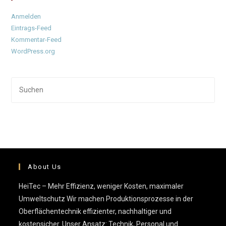
Anmelden
Eintrags-Feed
Kommentar-Feed
WordPress.org
Pre
Esc
to
clo
the
sea
pan
About Us
HeiTec – Mehr Effizienz, weniger Kosten, maximaler
Umweltschutz Wir machen Produktionsprozesse in der
Oberflächentechnik effizienter, nachhaltiger und
kostensicher. Unser Ansatz: Technik, Personal und