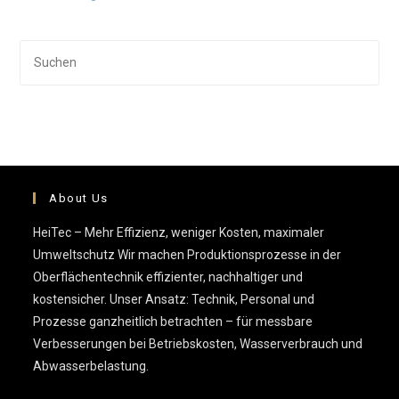
Pre
Esc
to
clo
the
sea
pan
About Us
HeiTec – Mehr Effizienz, weniger Kosten, maximaler
Umweltschutz Wir machen Produktionsprozesse in der
Oberflächentechnik effizienter, nachhaltiger und
kostensicher. Unser Ansatz: Technik, Personal und
Prozesse ganzheitlich betrachten – für messbare
Verbesserungen bei Betriebskosten, Wasserverbrauch und
Abwasserbelastung.