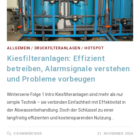
ALLGEMEIN
/
DRUCKFILTERANLAGEN
/
HOTSPOT
Kiesfilteranlagen: Effizient
betreiben, Alarmsignale verstehen
und Probleme vorbeugen
Winterserie Folge 1 Intro Kiesfilteranlagen sind mehr als nur
simple Technik – sie verbinden Einfachheit mit Effektivität in
der Abwasserbehandlung. Doch der Schlüssel zu einer
langfristig effizienten und kostensparenden Nutzung…
0 KOMMENTARE
21. NOVEMBER 2024