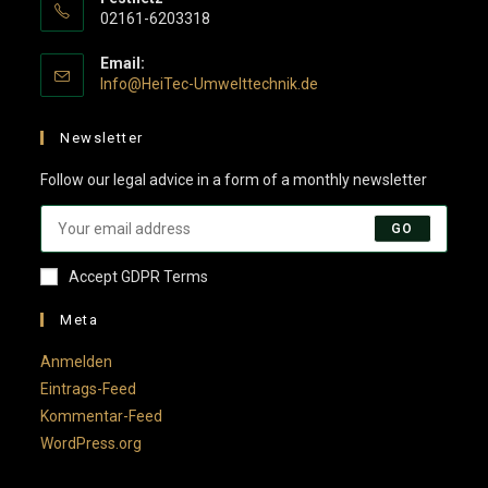
02161-6203318
Email:
Opens
Info@HeiTec-Umwelttechnik.de
in
your
Newsletter
application
Follow our legal advice in a form of a monthly newsletter
GO
Accept GDPR Terms
Meta
Anmelden
Eintrags-Feed
Kommentar-Feed
WordPress.org