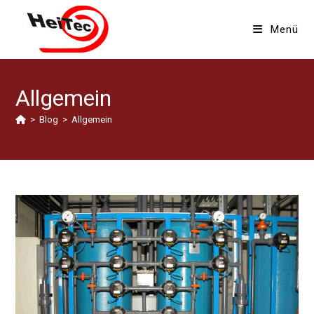
Zum
Inhalt
Menü
springen
Allgemein
>
Blog
>
Allgemein