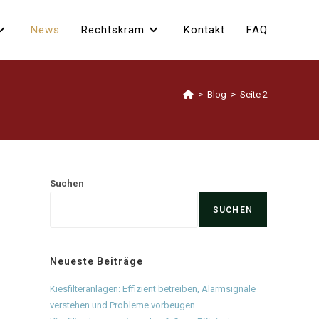
News
Rechtskram
Kontakt
FAQ
>
Blog
>
Seite 2
Suchen
SUCHEN
Neueste Beiträge
Kiesfilteranlagen: Effizient betreiben, Alarmsignale
verstehen und Probleme vorbeugen