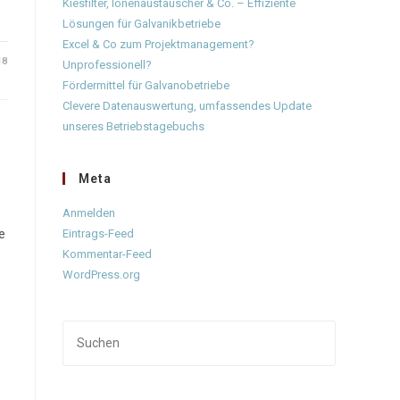
Kiesfilter, Ionenaustauscher & Co. – Effiziente
Lösungen für Galvanikbetriebe
Excel & Co zum Projektmanagement?
18
Unprofessionell?
Fördermittel für Galvanobetriebe
Clevere Datenauswertung, umfassendes Update
unseres Betriebstagebuchs
Meta
Anmelden
e
Eintrags-Feed
Kommentar-Feed
WordPress.org
Press
Escape
to
close