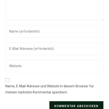
Gib
deinen
Namen
Gib
oder
deine
Benutzernamen
E-
zum
Gib
Mail-
Kommentieren
deine
Adresse
ein
Website-
zum
URL
Kommentieren
Name, E-Mail-Adresse und Website in diesem Browser für
ein
ein
meinen nächsten Kommentar speichern.
(optional)