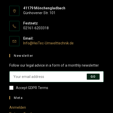
41179 Mönchengladbach
Günhovener Str. 101
Festnetz
02161-6203318
Email:
Opens
Info@HeiTec-Umwelttechnik.de
in
your
Newsletter
application
Follow our legal advice in a form of a monthly newsletter
GO
Accept GDPR Terms
Meta
Anmelden