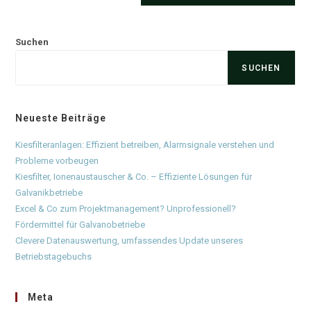
Suchen
SUCHEN
Neueste Beiträge
Kiesfilteranlagen: Effizient betreiben, Alarmsignale verstehen und
Probleme vorbeugen
Kiesfilter, Ionenaustauscher & Co. – Effiziente Lösungen für
Galvanikbetriebe
Excel & Co zum Projektmanagement? Unprofessionell?
Fördermittel für Galvanobetriebe
Clevere Datenauswertung, umfassendes Update unseres
Betriebstagebuchs
Meta