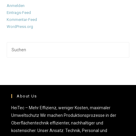
Anmelden
Eintrags-Feed
Kommentar-Feed
WordPress.org
Pre
Esc
to
clo
the
sea
pan
About Us
HeiTec – Mehr Effizienz, weniger Kosten, maximaler
Umweltschutz Wir machen Produktionsprozesse in der
Oberflächentechnik effizienter, nachhaltiger und
kostensicher. Unser Ansatz: Technik, Personal und