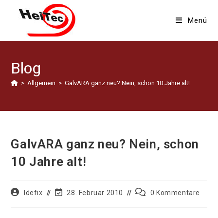
Zum
Inhalt
Menü
springen
Blog
>
Allgemein
>
GalvARA ganz neu? Nein, schon 10 Jahre alt!
GalvARA ganz neu? Nein, schon
10 Jahre alt!
Beitrags-
Beitrag
Beitrags-
Idefix
28. Februar 2010
0 Kommentare
Autor:
zuletzt
Kommentare:
geändert